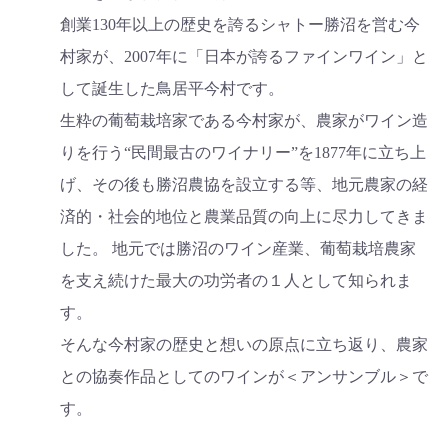
創業130年以上の歴史を誇るシャトー勝沼を営む今
村家が、2007年に「日本が誇るファインワイン」と
して誕生した鳥居平今村です。
生粋の葡萄栽培家である今村家が、農家がワイン造
りを行う“民間最古のワイナリー”を1877年に立ち上
げ、その後も勝沼農協を設立する等、地元農家の経
済的・社会的地位と農業品質の向上に尽力してきま
した。 地元では勝沼のワイン産業、葡萄栽培農家
お買い物を続ける
カートへ進む
を支え続けた最大の功労者の１人として知られま
す。
そんな今村家の歴史と想いの原点に立ち返り、農家
との協奏作品としてのワインが＜アンサンブル＞で
す。