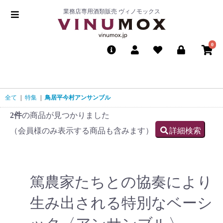
業務店専用酒類販売 ヴィノモックス
0
全て
|
特集
|
鳥居平今村アンサンブル
2件
の商品が見つかりました
（会員様のみ表示する商品も含みます）
詳細検索
篤農家たちとの協奏により
生み出される特別なベーシ