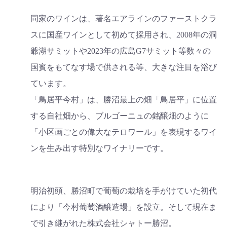
同家のワインは、著名エアラインのファーストクラ
スに国産ワインとして初めて採用され、2008年の洞
爺湖サミットや2023年の広島G7サミット等数々の
国賓をもてなす場で供される等、大きな注目を浴び
ています。
「鳥居平今村」は、勝沼最上の畑「鳥居平」に位置
する自社畑から、ブルゴーニュの銘醸畑のように
「小区画ごとの偉大なテロワール」を表現するワイ
ンを生み出す特別なワイナリーです。
明治初頭、勝沼町で葡萄の栽培を手がけていた初代
により「今村葡萄酒醸造場」を設立。そして現在ま
で引き継がれた株式会社シャトー勝沼。