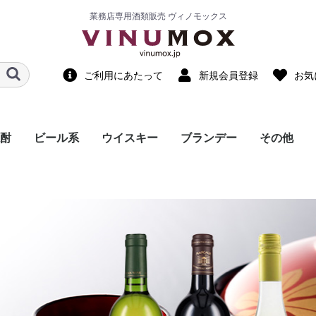
業務店専用酒類販売 ヴィノモックス
ご利用にあたって
新規会員登録
お気
酎
ビール系
ウイスキー
ブランデー
その他
国産ウイスキー
輸入ウイスキー
ノンアルコ
ノンアルコ
調味料・食
スピリッツ
リキュール
中国酒・他
飲料水