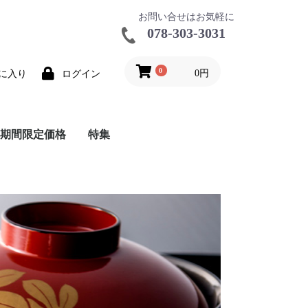
お問い合せはお気軽に
078-303-3031
0
0円
に入り
ログイン
期間限定価格
特集
ールビール
ールワイン
品
特価シャンパーニュ
在庫大特価
推奨ワインカタログ
バックインボックス
和食に合うワイン特集
ナチュール
ワイングッズ
ハーフボトル特集
レア商品
鳥居平今村アンサンブル