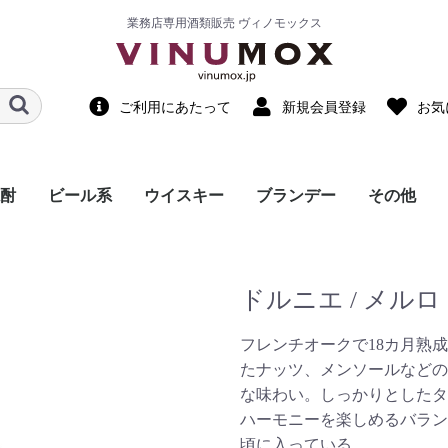
業務店専用酒類販売 ヴィノモックス
ご利用にあたって
新規会員登録
お気
酎
ビール系
ウイスキー
ブランデー
その他
国産ウイスキー
輸入ウイスキー
ノンアルコ
ノンアルコ
調味料・食
スピリッツ
リキュール
中国酒・他
飲料水
ドルニエ / メルロ 2
フレンチオークで18カ月熟
たナッツ、メンソールなどの
な味わい。しっかりとしたタ
ハーモニーを楽しめるバラン
頃に入っている。