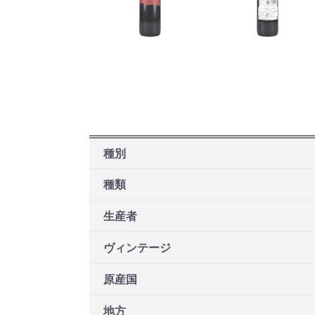
種別
種類
生産者
ヴィンテージ
原産国
地方