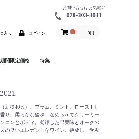
お問い合せはお気軽に
078-303-3031
0
0円
に入り
ログイン
期間限定価格
特集
ールビール
ールワイン
品
特価シャンパーニュ
在庫大特価
推奨ワインカタログ
バックインボックス
和食に合うワイン特集
ナチュール
ワイングッズ
ハーフボトル特集
レア商品
鳥居平今村アンサンブル
021
成（新樽40％）。プラム、ミント、ローストし
香り。柔らかな酸味、なめらかでクリーミー
ンニンとボディ。凝縮した果実味とオークの
スの良いエレガントなワイン。熟成し、飲み