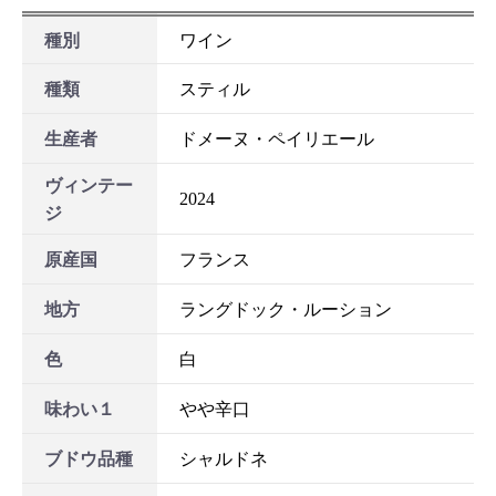
お買い物を続ける
カートへ進む
種別
ワイン
種類
スティル
生産者
ドメーヌ・ペイリエール
ヴィンテー
2024
ジ
原産国
フランス
地方
ラングドック・ルーション
色
白
味わい１
やや辛口
ブドウ品種
シャルドネ