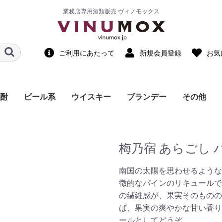
業務店専用酒類販売 ヴィノモックス
ご利用にあたって
新規会員登録
お気
酎
ビール系
ウイスキー
ブランデー
その他
国産ウイスキー
輸入ウイスキー
ノンアルコ
ノンアルコ
調味料・食
スピリッツ
リキュール
中国酒・他
飲料水
梅乃宿 あらごし 
南国の太陽を思わせるような
徴的なパインのリキュールで
の繊維感が、果実そのものの
ば、果実の爽やかな甘い香り
ールとしてどうぞ。