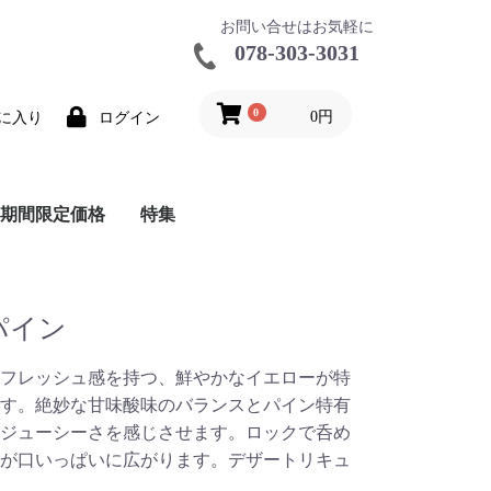
お問い合せはお気軽に
078-303-3031
0
0円
に入り
ログイン
期間限定価格
特集
ールビール
ールワイン
品
特価シャンパーニュ
在庫大特価
推奨ワインカタログ
バックインボックス
和食に合うワイン特集
ナチュール
ワイングッズ
ハーフボトル特集
レア商品
鳥居平今村アンサンブル
パイン
フレッシュ感を持つ、鮮やかなイエローが特
す。絶妙な甘味酸味のバランスとパイン特有
ジューシーさを感じさせます。ロックで呑め
が口いっぱいに広がります。デザートリキュ