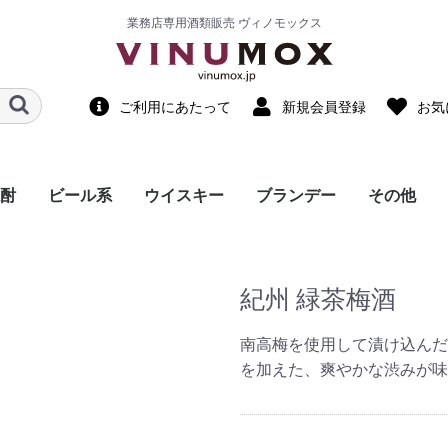
業務店専用酒類販売 ヴィノモックス
ご利用にあたって
新規会員登録
お気
酎
ビール系
ウイスキー
ブランデー
その他
国産ウイスキー
輸入ウイスキー
ノンアルコ
ノンアルコ
調味料・食
スピリッツ
リキュール
中国酒・他
飲料水
紀州 緑茶梅酒
南高梅を使用して漬け込んだ
を加えた、爽やかな渋みが味