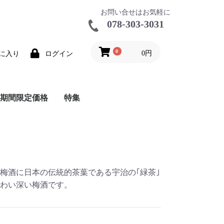
お問い合せはお気軽に
078-303-3031
0
0円
に入り
ログイン
期間限定価格
特集
ールビール
ールワイン
品
特価シャンパーニュ
在庫大特価
推奨ワインカタログ
バックインボックス
和食に合うワイン特集
ナチュール
ワイングッズ
ハーフボトル特集
レア商品
鳥居平今村アンサンブル
梅酒に日本の伝統的茶葉である宇治の｢緑茶｣
わい深い梅酒です。